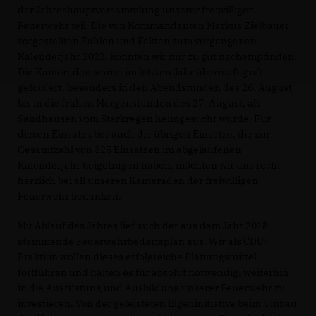
der Jahreshauptversammlung unserer freiwilligen
Feuerwehr teil. Die von Kommandanten Markus Zielbauer
vorgestellten Zahlen und Fakten zum vergangenen
Kalenderjahr 2022, konnten wir nur zu gut nachempfinden.
Die Kameraden waren im letzten Jahr übermäßig oft
gefordert, besonders in den Abendstunden des 26. August
bis in die frühen Morgenstunden des 27. August, als
Sandhausen vom Starkregen heimgesucht wurde. Für
diesen Einsatz aber auch die übrigen Einsätze, die zur
Gesamtzahl von 325 Einsätzen im abgelaufenen
Kalenderjahr beigetragen haben, möchten wir uns recht
herzlich bei all unseren Kameraden der freiwilligen
Feuerwehr bedanken.
Mit Ablauf des Jahres lief auch der aus dem Jahr 2018
stammende Feuerwehrbedarfsplan aus. Wir als CDU-
Fraktion wollen dieses erfolgreiche Planungsmittel
fortführen und halten es für absolut notwendig, weiterhin
in die Ausrüstung und Ausbildung unserer Feuerwehr zu
investieren. Von der geleisteten Eigeninitiative beim Umbau