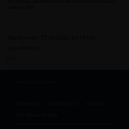
des Unimog, machten wir uns bei unserem Besuch gleich
selbst ein Bild.
Sandhausen, 17.03.2023, 14:18 Uhr
Lars Albrecht
Ort
Aktiv für Sandhausen
IMPRESSUM
DATENSCHUTZ
KONTAKT
CDU Rhein-Neckar