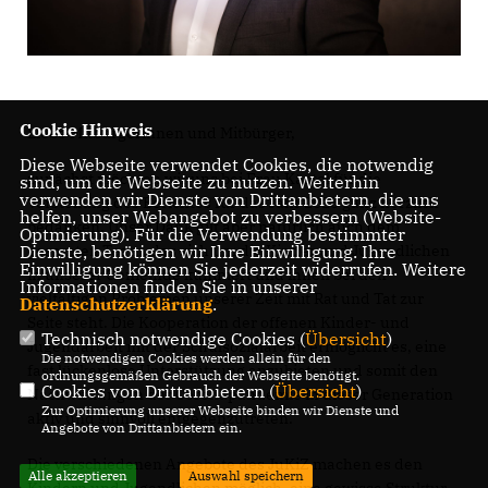
Cookie Hinweis
Liebe Mitbürgerinnen und Mitbürger,
Diese Webseite verwendet Cookies, die notwendig
zunächst möchten wir uns bei Frau Kästel für die
sind, um die Webseite zu nutzen. Weiterhin
verwenden wir Dienste von Drittanbietern, die uns
Vorstellung des Berichtes für das Jahr 2023 ganz herzlich
helfen, unser Webangebot zu verbessern (Website-
bedanken. Unser Dank gilt aber natürlich auch dem
Optmierung). Für die Verwendung bestimmter
gesamten Team, das sich um die Kinder und Jugendlichen
Dienste, benötigen wir Ihre Einwilligung. Ihre
Einwilligung können Sie jederzeit widerrufen. Weitere
in unserer Gemeinde kümmert und ihnen bei den
Informationen finden Sie in unserer
vielfältigen Problemen unserer Zeit mit Rat und Tat zur
Datenschutzerklärung
.
Seite steht. Die Kooperation der offenen Kinder- und
Technisch notwendige Cookies (
Übersicht
)
Jugendarbeit mit der Schulsozialarbeit ermöglicht es, eine
Die notwendigen Cookies werden allein für den
fast lückenlose Unterstützung anzubieten und somit den
ordnungsgemäßen Gebrauch der Webseite benötigt.
Cookies von Drittanbietern (
Übersicht
)
Nachwirkungen der Coronapandemie in dieser Generation
Zur Optimierung unserer Webseite binden wir Dienste und
aktiv und sinnvoll entgegenzutreten.
Angebote von Drittanbietern ein.
Die verschiedenen Angebote des JuKiZ machen es den
Alle akzeptieren
Auswahl speichern
Kindern und Jugendlichen möglich, eine gewisse Struktur