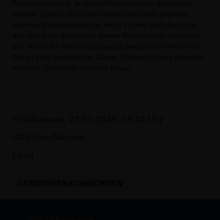
Bundestag einzog. In seiner kämpferischen Ansprache
erklärte Oppelt: „Wir haben gemeinsam alles gegeben,
unseren Stimmenanteil um sechs Prozent gesteigert und
den Wahlkreis gewonnen. Dieses Wahlrecht ignoriert klar
den Willen der Wähler und macht Gewinner zu Verlierern.
Das ist nicht vermittelbar. Dieses Wahlrecht muss geändert
werden.“ (Text/Foto: Matthias Busse)
Mühlhausen, 23.03.2025, 18:42 Uhr
CDU Sandhausen
Land
GEMEINDENACHRICHTEN
Aktiv für Sandhausen