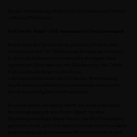
Bei der Abstimmung erhielt Kretz 35 Stimmen, auf Kriesel
entfielen 29 Stimmen.
Viel Lob für Staab – CDU demonstriert Geschlossenheit
Den Auftakt der Veranstaltung gestaltete Peter Becker,
Vorsitzender der CDU Mühlhausen-Rettigheim-Tairnbach.
In ihren anschließenden Grußworten würdigten Jens
Spanberger, Bürgermeister von Mühlhausen, und Tobias
Vogt, Landtagskollege von Staab und
Landesgeschäftsführer der CDU Baden-Württemberg,
Staabs leidenschaftliche parlamentarische Arbeit sowie
ihre Bodenständigkeit und Bürgernähe.
Souverän durch den Abend führte der noch amtierende
Bundestagsabgeordnete Moritz Oppelt, der den
Bundestagswahlkreis Rhein-Neckar mit 34,4 Prozent klar
gewonnen hatte, jedoch aufgrund des von der ehemaligen
Ampelregierung beschlossenen Wahlrechts nicht in den