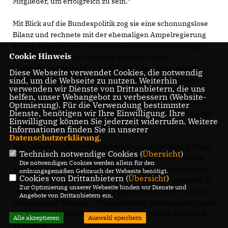
Mitglieder, um erfolgreich zu sein.“
Mit Blick auf die Bundespolitik zog sie eine schonungslose
Bilanz und rechnete mit der ehemaligen Ampelregierung
ab, die aus ihrer Sicht vor allem Zustandsbeschreibungen
Cookie Hinweis
geliefert, aber keine Lösungen gefunden habe.
Deutschland braucht keine links-grünen Träumereien,
Diese Webseite verwendet Cookies, die notwendig
sondern eine Politik mit Kopf und Herz, die unser Land aus
sind, um die Webseite zu nutzen. Weiterhin
verwenden wir Dienste von Drittanbietern, die uns
der Krise führt“, so Staab. Besonders kritisierte sie die
helfen, unser Webangebot zu verbessern (Website-
anhaltende Wirtschaftsschwäche: „Wir befinden uns im
Optmierung). Für die Verwendung bestimmter
Dienste, benötigen wir Ihre Einwilligung. Ihre
dritten Jahr einer Rezession – wir haben jetzt die einmalige
Einwilligung können Sie jederzeit widerrufen. Weitere
Chance, das Ruder herumzureißen.“
Informationen finden Sie in unserer
Datenschutzerklärung
.
Auch zur zukünftigen Bundesregierung äußerte sich Staab
Technisch notwendige Cookies (
Übersicht
)
mit klaren Erwartungen: „Große Summen werden hier in
Die notwendigen Cookies werden allein für den
die Hand genommen. Jetzt gilt es, neben der Bundeswehr
ordnungsgemäßen Gebrauch der Webseite benötigt.
Cookies von Drittanbietern (
Übersicht
)
auch an weiteren entscheidenden Stellen zu investieren, in
Zur Optimierung unserer Webseite binden wir Dienste und
unsere Infrastruktur, auch die digitale, in unsere Straßen,
Angebote von Drittanbietern ein.
Schienen und Brücken.“ Ferner forderte Staab, wieder mehr
die arbeitende Bevölkerung in den Mittelpunkt der Politik
Alle akzeptieren
Auswahl speichern
zu rücken.