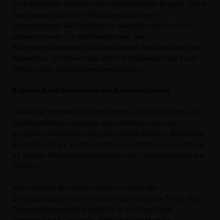
Zum Abschluss bedankte sich Staab bei ihrer Familie, ihrem
Team sowie allen CDU-Mitgliedern für deren
Unterstützung. Sie kündigte an, weiterhin stark vor Ort
präsent zu sein – in den Kommunen, bei
Bürgersprechstunden und im direkten Austausch mit den
Menschen. „Ich freue mich auf den Wahlkampf mit Euch!“
rief sie unter langanhaltendem Applaus.
Kopf-an-Kopf-Rennen um die Zweitkandidatur
Neben der Spitzenkandidatur wurde auch die Position der
Zweitkandidatur vergeben, hier lieferten sich zwei
profilierte Kandidaten ein spannendes Rennen: Stephanie
Kretz, 41-jährige Rechtsanwältin aus Mühlhausen, und der
49-jährige Wirtschaftsinformatiker Dr. Clemens Kriesel aus
Walldorf.
Kretz betonte ihre Erfahrungen als bisherige
Zweitkandidatin von Karl Klein und Christiane Staab. Ihre
Themenschwerpunkte sieht sie in den Bereichen